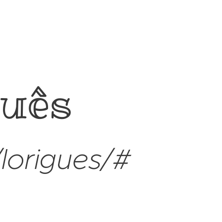
guês
lorigues/#