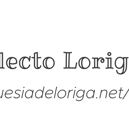
lecto Lori
esiadeloriga.net/