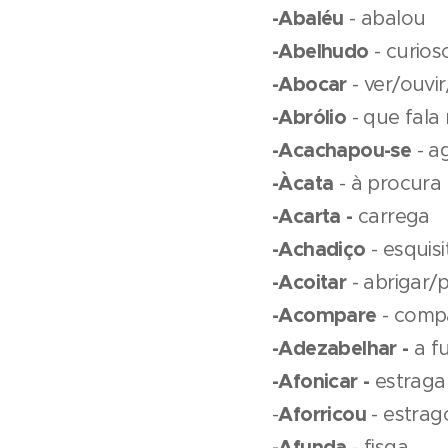
-Abaléu
- abalou
-Abelhudo
- curios
-Abocar
- ver/ouv
-Abrólio
- que fala
-Acachapou-se
- a
-Àcata
- à procura
-Acarta -
carrega
-Achadiço
- esquisi
-Acoitar
- abrigar/
-Acompare
- comp
-Adezabelhar -
a fu
-Afonicar -
estraga
Aforricou
-
- estra
-Afunda
- fisga