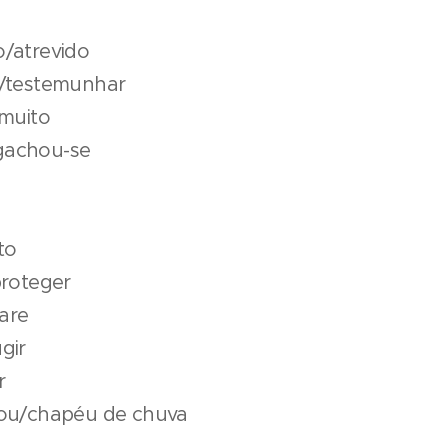
o/atrevido
ir/testemunhar
 muito
gachou-se
to
proteger
are
gir
r
gou/chapéu de chuva