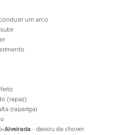
conduzir um arco
subir
er
erimento
feito
to (rapaz)
lta (rapariga)
do
-Alveirada
o
- deixou de chover