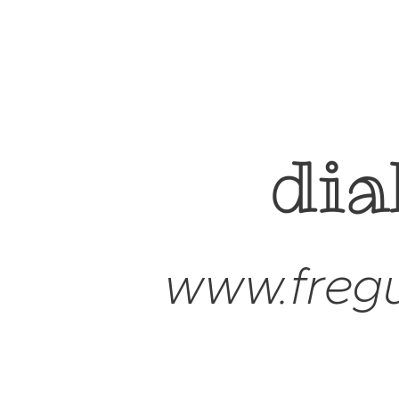
dia
www.fregu