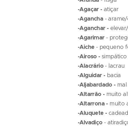
-Agaçar -
atiçar
-Agancha
- arame/
-Aganchar -
elevar/
-Agarimar
- proteg
-Aiche
- pequeno f
-Airoso -
simpático
-Alacrário
- lacrau
-Alguidar -
bacia
-Aljabardado -
mal 
-Altarrão -
muito al
-Altarrona -
muito a
-Aluquete -
cadea
-Alvadiço
- atiradiç