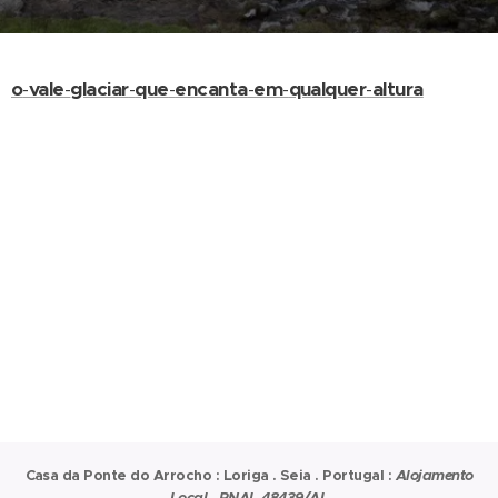
o
-
vale
-
glaciar
-
que
-
encanta
-
em
-
qualquer
-
altura
Casa da Ponte do Arrocho : Loriga . Seia . Portugal :
Alojamento
Local . RNAL 48439/AL