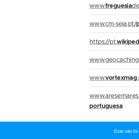
freguesia
www.
de
p
www.cm-seia.pt/
wikiped
https://pt.
www.geocaching
vortexmag
www.
www.aresemares.
portuguesa
Este site f