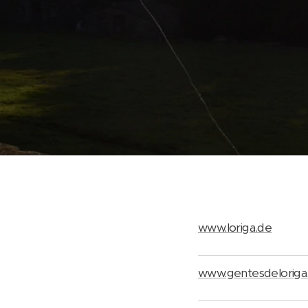
www.loriga.de
www.gentesdeloriga