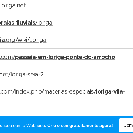
loriga.net
raias-fluviais
/loriga
ia
.org/wiki/Loriga
passeia-em-loriga-ponte-do-arrocho
.com/
.net/loriga-seia-2
loriga-vila-
com/index.php/materias-especiais/
Come
oi criado com a Webnode.
Crie o seu gratuitamente agora!