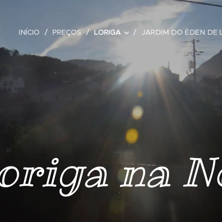
INÍCIO
PREÇOS
LORIGA
JARDIM DO ÉDEN DE 
origa na N